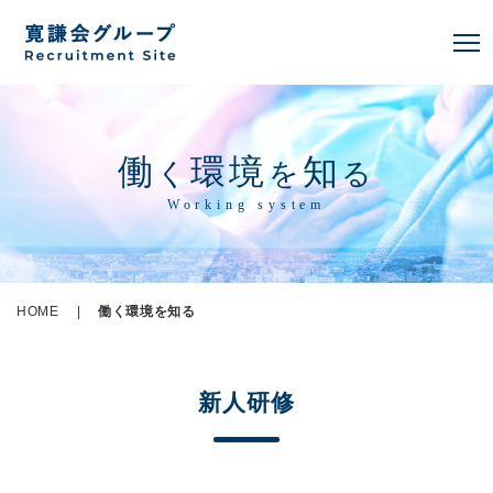
働
環境
知
く
を
る
Working system
HOME
|
働く環境を知る
新人研修